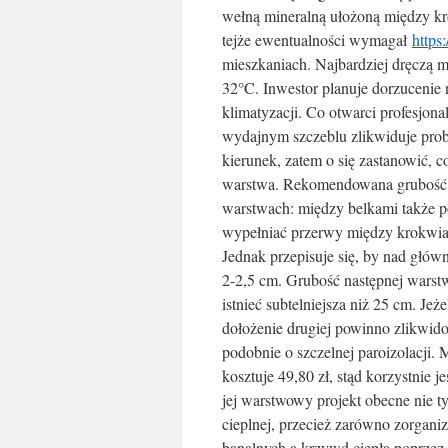
wełną mineralną ułożoną między kr
tejże ewentualności wymagał
https
mieszkaniach. Najbardziej dręczą mu
32°C. Inwestor planuje dorzucenie 
klimatyzacji. Co otwarci profesjona
wydajnym szczeblu zlikwiduje prob
kierunek, zatem o się zastanowić, 
warstwa. Rekomendowana grubość
warstwach: między belkami także 
wypełniać przerwy między krokwia
Jednak przepisuje się, by nad głów
2-2,5 cm. Grubość następnej warstw
istnieć subtelniejsza niż 25 cm. Je
dołożenie drugiej powinno zlikwido
podobnie o szczelnej paroizolacji
kosztuje 49,80 zł, stąd korzystnie 
jej warstwowy projekt obecne nie 
cieplnej, przecież zarówno zorgan
banalnych a krzywd ciepła poprzez p