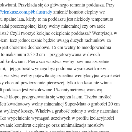
okwiami. Przykłada się do głównego remontu poddasza. Przy
://cienkusz.com.pl/balustrady
zmienić komfort cieplny we
 upalne lata, kiedy to na poddaszu jest niekiedy temperatura
nadal poszczególnej klasy wełny mineralnej czy otwarcie
lista? Czyli tworzyć kolejne ocieplenie poddasza? Wentylacja w
lem, lecz jednocześnie będzie uwagą dużych rachunków za
co jest cholernie dochodowe. 15 cm wełny to nieodpowiednia
 to maksimum 25-30 cm – przygotowywana w dwóch
pod krokwiami. Pierwsza warstwa wełny powinna szczelnie
mi, i jej grubość wymaga być podobna wysokości krokwi.
ną warstwą wełny pojawiła się szczelina wentylacyjna wysokości
y chce od powierzchnie pierwszej, tylko ich kasa nie winna
żeli poddasze jest zaizolowane 15-centymetrową warstwą,
wać kłopot przegrzewania się wnętrza latem. Trzeba myśleć
. Metr kwadratowy wełny mineralnej Super-Mata o grubości 20 cm
jest wyliczyć koszty. Właściwa grubość osłony z wełny natomiast
tylko wypełnienie wymagań uczciwych w profilu izolacyjności
izowanie komfortu cieplnego oraz minimalizacja mostków
rzenikanie – i co zbytnio ostatnim zmierza mniejsze straty