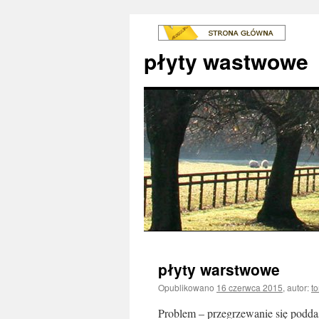
płyty wastwowe
płyty warstwowe
Opublikowano
16 czerwca 2015
,
autor:
t
Problem – przegrzewanie się podda