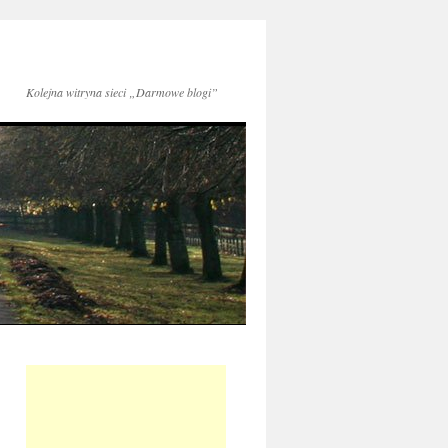
Kolejna witryna sieci „Darmowe blogi”